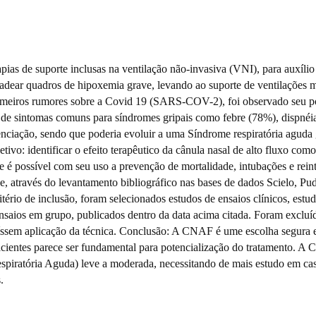
ias de suporte inclusas na ventilação não-invasiva (VNI), para auxílio
dear quadros de hipoxemia grave, levando ao suporte de ventilações 
rimeiros rumores sobre a Covid 19 (SARS-COV-2), foi observado seu p
s de sintomas comuns para síndromes gripais como febre (78%), dispnéi
enciação, sendo que poderia evoluir a uma Síndrome respiratória aguda 
etivo:
identificar o efeito terapêutico da cânula nasal de alto fluxo com
 possível com seu uso a prevenção de mortalidade, intubações e rein
e, através do levantamento bibliográfico nas bases de dados Scielo, P
tério de inclusão, foram selecionados estudos de ensaios clínicos, estu
nsaios em grupo, publicados dentro da data acima citada. Foram excluíd
ssuíssem aplicação da técnica. Conclusão: A CNAF é ume escolha segura 
cientes parece ser fundamental para potencialização do tratamento. 
Respiratória Aguda) leve a moderada, necessitando de mais estudo em ca
.