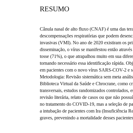
RESUMO
Cânula nasal de alto fluxo (CNAF) é uma das terap
descompensações respiratórias que podem desenca
invasivas (VMI). No ano de 2020 existiram os p
disseminação, o vírus se manifestou então atravé
tosse (71%), o que atrapalhou muito em sua difer
tornando necessário essa identificação rápida. Obj
em pacientes com o novo vírus SARS-COV-2 e se é
Metodologia: Revisão sistemática sem meta anális
Biblioteca Virtual da Saúde e Chrocrane, como cri
transversais, estudos randomizados controlados, e
revisão literária, relato de casos ou que não po
no tratamento do COVID-19, mas a seleção de pa
a intubação de pacientes com Ira (Insuficiência 
graves, prevenindo a mortalidade desses pacientes