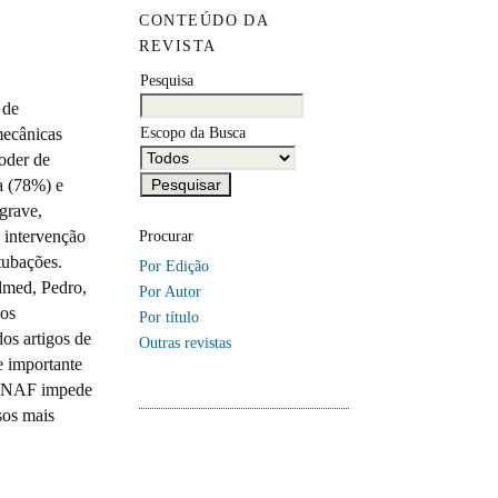
CONTEÚDO DA
REVISTA
Pesquisa
 de
Escopo da Busca
mecânicas
oder de
a (78%) e
grave,
o intervenção
Procurar
tubações.
Por Edição
udmed, Pedro,
Por Autor
dos
Por título
os artigos de
Outras revistas
e importante
A CNAF impede
sos mais