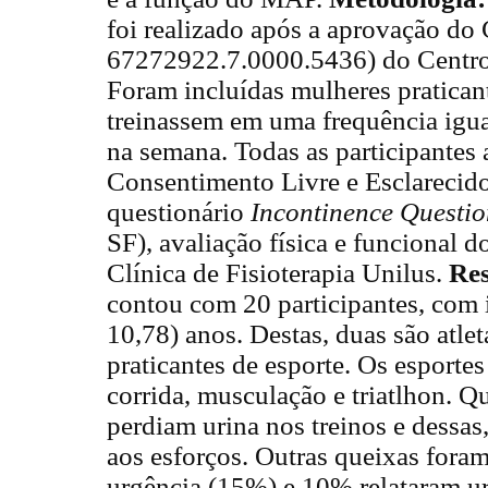
foi realizado após a aprovação d
67272922.7.0000.5436) do Centro 
Foram incluídas mulheres praticant
treinassem em uma frequência igua
na semana. Todas as participantes
Consentimento Livre e Esclarecido
questionário
Incontinence Questio
SF), avaliação física e funcional
Clínica de Fisioterapia Unilus.
Res
contou com 20 participantes, com 
10,78) anos. Destas, duas são atlet
praticantes de esporte. Os esporte
corrida, musculação e triatlhon. Q
perdiam urina nos treinos e dess
aos esforços. Outras queixas fora
urgência (15%) e 10% relataram ur