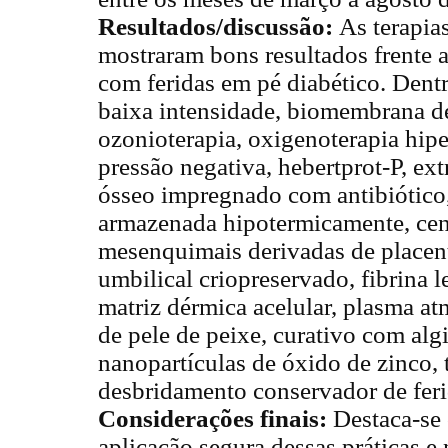
Resultados/discussão:
As terapia
mostraram bons resultados frente a
com feridas em pé diabético. Dentre
baixa intensidade, biomembrana de
ozonioterapia, oxigenoterapia hiper
pressão negativa, hebertprot-P, ext
ósseo impregnado com antibiótic
armazenada hipotermicamente, cenp
mesenquimais derivadas de placen
umbilical criopreservado, fibrina 
matriz dérmica acelular, plasma at
de pele de peixe, curativo com alg
nanopartículas de óxido de zinco, t
desbridamento conservador de feri
Considerações finais:
Destaca-se 
aplicação segura dessas práticas