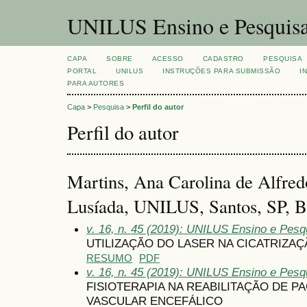
UNILUS Ensino e Pesquis
CAPA
SOBRE
ACESSO
CADASTRO
PESQUISA
PORTAL
UNILUS
INSTRUÇÕES PARA SUBMISSÃO
I
PARA AUTORES
Capa
>
Pesquisa
>
Perfil do autor
Perfil do autor
Martins, Ana Carolina de Alfredo
Lusíada, UNILUS, Santos, SP, Br
v. 16, n. 45 (2019): UNILUS Ensino e Pesqu
UTILIZAÇÃO DO LASER NA CICATRIZAÇ
RESUMO
PDF
v. 16, n. 45 (2019): UNILUS Ensino e Pesqu
FISIOTERAPIA NA REABILITAÇÃO DE P
VASCULAR ENCEFÁLICO