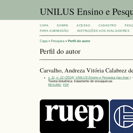
UNILUS Ensino e Pesqu
CAPA
SOBRE
ACESSO
CADASTRO
PES
PARA SUBMISSÃO
INSTRUÇÕES AOS AVALIADORES
Capa
>
Pesquisa
>
Perfil do autor
Perfil do autor
Carvalho, Andreza Vitória Calabrez d
v. 11, n. 22 (2014): UNILUS Ensino e Pesquisa (jan./mar.)
-
Toxina botulínica: tratamento de enxaquecas
RESUMO
PDF