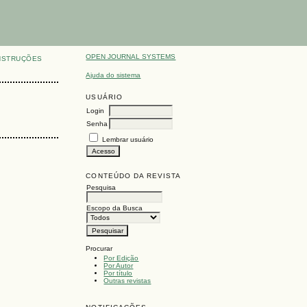
OPEN JOURNAL SYSTEMS
NSTRUÇÕES
Ajuda do sistema
USUÁRIO
Login
Senha
Lembrar usuário
CONTEÚDO DA REVISTA
Pesquisa
Escopo da Busca
Procurar
Por Edição
Por Autor
Por título
Outras revistas