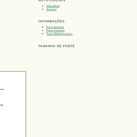
NOTIFICAÇÕES
Visualizar
Assinar
INFORMAÇÕES
Para leitores
Para Autores
Para Bibliotecários
TAMANHO DE FONTE