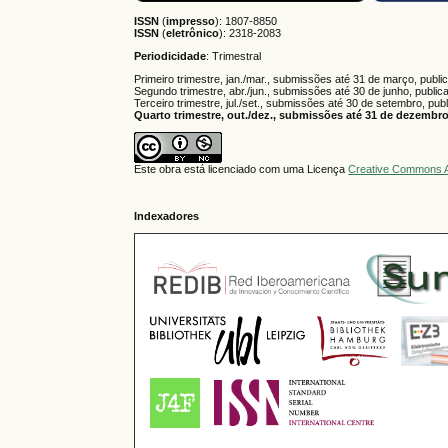
ISSN
(
impresso
): 1807-8850
ISSN
(
eletrônico
):
2318-2083
Periodicidade
: Trimestral
Primeiro trimestre, jan./mar., submissões até 31 de março, publi
Segundo trimestre, abr./jun., submissões até 30 de junho, public
Terceiro trimestre, jul./set., submissões até 30 de setembro, pub
Quarto trimestre, out./dez., submissões até 31 de dezembro,
Este obra está licenciado com uma Licença
Creative Commons A
Indexadores