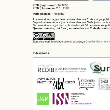
ISSN
(
impresso
): 1807-8850
ISSN
(
eletrônico
):
2318-2083
Periodicidade
: Trimestral
Primeiro trimestre, jan./mar., submissões até 31 de março, publi
Segundo trimestre, abr./jun., submissões até 30 de junho, public
Terceiro trimestre, jul./set., submissões até 30 de setembro, pub
Quarto trimestre, out./dez., submissões até 31 de dezembro,
Este obra está licenciado com uma Licença
Creative Commons A
Indexadores