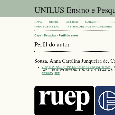
UNILUS Ensino e Pesqu
CAPA
SOBRE
ACESSO
CADASTRO
PES
PARA SUBMISSÃO
INSTRUÇÕES AOS AVALIADORES
Capa
>
Pesquisa
>
Perfil do autor
Perfil do autor
Souza, Anna Carolina Junqueira de, C
v. 12, n. 28 (2015): UNILUS Ensino e Pesquisa (jul./set.)
- 
PAPEL DO BIOMEDICO NA TERAPIA GENÉTICA A PA
RESUMO
PDF