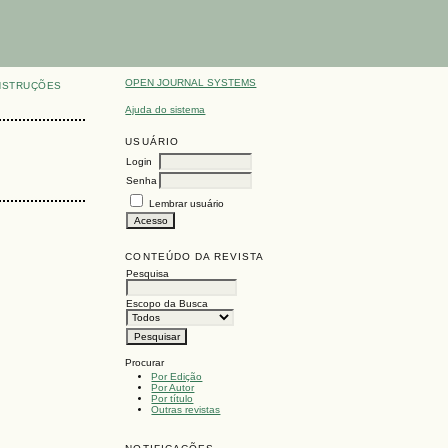
OPEN JOURNAL SYSTEMS
NSTRUÇÕES
Ajuda do sistema
USUÁRIO
Login
Senha
Lembrar usuário
CONTEÚDO DA REVISTA
Pesquisa
Escopo da Busca
Procurar
Por Edição
Por Autor
Por título
Outras revistas