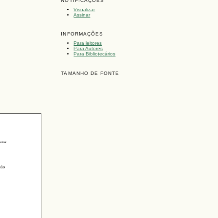
NOTIFICAÇÕES
Visualizar
Assinar
INFORMAÇÕES
Para leitores
Para Autores
Para Bibliotecários
TAMANHO DE FONTE