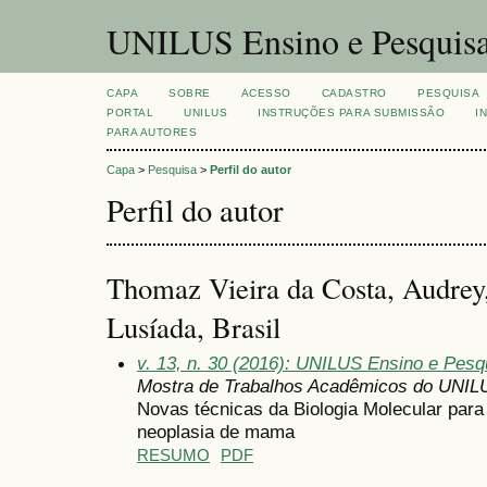
UNILUS Ensino e Pesquis
CAPA
SOBRE
ACESSO
CADASTRO
PESQUISA
PORTAL
UNILUS
INSTRUÇÕES PARA SUBMISSÃO
I
PARA AUTORES
Capa
>
Pesquisa
>
Perfil do autor
Perfil do autor
Thomaz Vieira da Costa, Audrey,
Lusíada, Brasil
v. 13, n. 30 (2016): UNILUS Ensino e Pesqu
Mostra de Trabalhos Acadêmicos do UNIL
Novas técnicas da Biologia Molecular para
neoplasia de mama
RESUMO
PDF