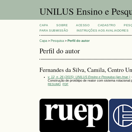
UNILUS Ensino e Pesqu
CAPA
SOBRE
ACESSO
CADASTRO
PES
PARA SUBMISSÃO
INSTRUÇÕES AOS AVALIADORES
Capa
>
Pesquisa
>
Perfil do autor
Perfil do autor
Fernandes da Silva, Camila, Centro Uni
v. 12, n. 26 (2015): UNILUS Ensino e Pesquisa (jan./mar.)
-
Construção de protótipo de reator com sistema rotacional
RESUMO
PDF