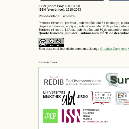
ISSN
(
impresso
): 1807-8850
ISSN
(
eletrônico
):
2318-2083
Periodicidade
: Trimestral
Primeiro trimestre, jan./mar., submissões até 31 de março, publi
Segundo trimestre, abr./jun., submissões até 30 de junho, public
Terceiro trimestre, jul./set., submissões até 30 de setembro, pub
Quarto trimestre, out./dez., submissões até 31 de dezembro,
Este obra está licenciado com uma Licença
Creative Commons A
Indexadores