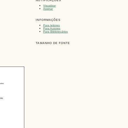
NOTIFICAÇÕES
Visualizar
Assinar
INFORMAÇÕES
Para leitores
Para Autores
Para Bibliotecários
TAMANHO DE FONTE