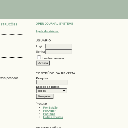
OPEN JOURNAL SYSTEMS
NSTRUÇÕES
Ajuda do sistema
USUÁRIO
Login
Senha
Lembrar usuário
CONTEÚDO DA REVISTA
etais pesados.
Pesquisa
Escopo da Busca
Procurar
Por Edição
Por Autor
Por título
Outras revistas