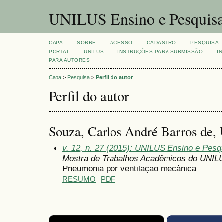
UNILUS Ensino e Pesquis
CAPA
SOBRE
ACESSO
CADASTRO
PESQUISA
PORTAL
UNILUS
INSTRUÇÕES PARA SUBMISSÃO
I
PARA AUTORES
Capa
>
Pesquisa
>
Perfil do autor
Perfil do autor
Souza, Carlos André Barros de, 
v. 12, n. 27 (2015): UNILUS Ensino e Pesqu
Mostra de Trabalhos Acadêmicos do UNIL
Pneumonia por ventilação mecânica
RESUMO
PDF