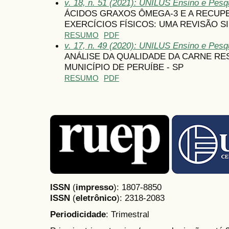
v. 18, n. 51 (2021): UNILUS Ensino e Pesqu
ÁCIDOS GRAXOS ÔMEGA-3 E A RECU
EXERCÍCIOS FÍSICOS: UMA REVISÃO S
RESUMO
PDF
v. 17, n. 49 (2020): UNILUS Ensino e Pesqu
ANÁLISE DA QUALIDADE DA CARNE R
MUNICÍPIO DE PERUÍBE - SP
RESUMO
PDF
ISSN
(
impresso
): 1807-8850
ISSN
(
eletrônico
):
2318-2083
Periodicidade
: Trimestral