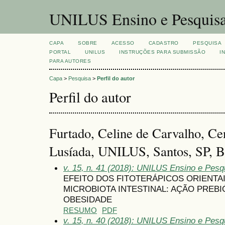
UNILUS Ensino e Pesquis
CAPA
SOBRE
ACESSO
CADASTRO
PESQUISA
PORTAL
UNILUS
INSTRUÇÕES PARA SUBMISSÃO
I
PARA AUTORES
Capa
>
Pesquisa
>
Perfil do autor
Perfil do autor
Furtado, Celine de Carvalho, Cen
Lusíada, UNILUS, Santos, SP, Br
v. 15, n. 41 (2018): UNILUS Ensino e Pesqu
EFEITO DOS FITOTERÁPICOS ORIENTA
MICROBIOTA INTESTINAL: AÇÃO PREB
OBESIDADE
RESUMO
PDF
v. 15, n. 40 (2018): UNILUS Ensino e Pesqui