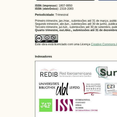
ISSN
(
impresso
): 1807-8850
ISSN
(
eletrônico
):
2318-2083
Periodicidade
: Trimestral
Primeiro trimestre, jan./mar., submissões até 31 de março, publi
Segundo trimestre, abr./jun., submissões até 30 de junho, public
Terceiro trimestre, jul./set., submissões até 30 de setembro, pub
Quarto trimestre, out./dez., submissões até 31 de dezembro,
Este obra está licenciado com uma Licença
Creative Commons A
Indexadores