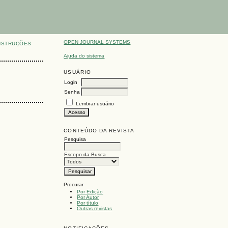
OPEN JOURNAL SYSTEMS
NSTRUÇÕES
Ajuda do sistema
USUÁRIO
Login
Senha
Lembrar usuário
CONTEÚDO DA REVISTA
Pesquisa
Escopo da Busca
Procurar
Por Edição
Por Autor
Por título
Outras revistas