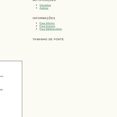
NOTIFICAÇÕES
Visualizar
Assinar
INFORMAÇÕES
Para leitores
Para Autores
Para Bibliotecários
TAMANHO DE FONTE