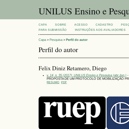
UNILUS Ensino e Pesqu
CAPA
SOBRE
ACESSO
CADASTRO
PES
PARA SUBMISSÃO
INSTRUÇÕES AOS AVALIADORES
Capa
>
Pesquisa
>
Perfil do autor
Perfil do autor
Felix Diniz Retamero, Diego
v. 14, n. 35 (2017): UNILUS Ensino e Pesquisa (abr./jun.)
-
PROPOSTA DE UM PROTOCOLO DE MOBILIZAÇÃO PRE
RESUMO
PDF