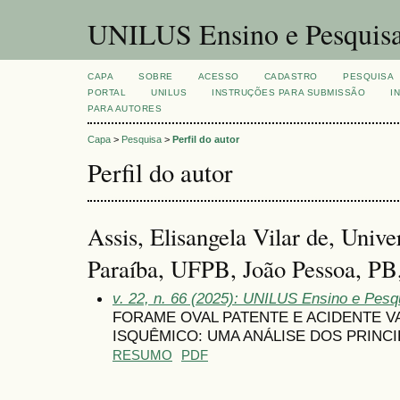
UNILUS Ensino e Pesquis
CAPA
SOBRE
ACESSO
CADASTRO
PESQUISA
PORTAL
UNILUS
INSTRUÇÕES PARA SUBMISSÃO
I
PARA AUTORES
Capa
>
Pesquisa
>
Perfil do autor
Perfil do autor
Assis, Elisangela Vilar de, Unive
Paraíba, UFPB, João Pessoa, PB,
v. 22, n. 66 (2025): UNILUS Ensino e Pesqu
FORAME OVAL PATENTE E ACIDENTE 
ISQUÊMICO: UMA ANÁLISE DOS PRINC
RESUMO
PDF