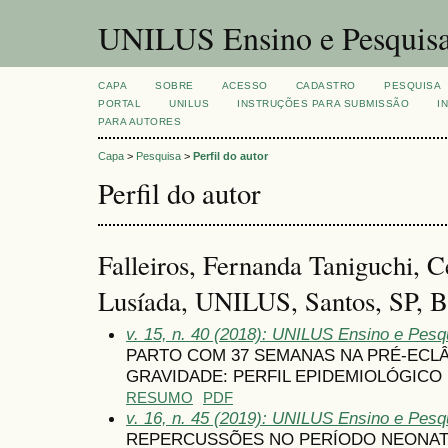
UNILUS Ensino e Pesquis
CAPA
SOBRE
ACESSO
CADASTRO
PESQUISA
PORTAL
UNILUS
INSTRUÇÕES PARA SUBMISSÃO
I
PARA AUTORES
Capa
>
Pesquisa
>
Perfil do autor
Perfil do autor
Falleiros, Fernanda Taniguchi, C
Lusíada, UNILUS, Santos, SP, Br
v. 15, n. 40 (2018): UNILUS Ensino e Pesqui
PARTO COM 37 SEMANAS NA PRÉ-ECLÂ
GRAVIDADE: PERFIL EPIDEMIOLÓGICO
RESUMO
PDF
v. 16, n. 45 (2019): UNILUS Ensino e Pesqu
REPERCUSSÕES NO PERÍODO NEONATA