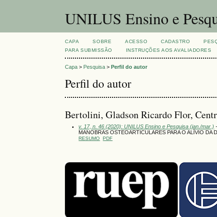
UNILUS Ensino e Pesqu
CAPA
SOBRE
ACESSO
CADASTRO
PES
PARA SUBMISSÃO
INSTRUÇÕES AOS AVALIADORES
Capa
>
Pesquisa
>
Perfil do autor
Perfil do autor
Bertolini, Gladson Ricardo Flor, Cent
v. 17, n. 46 (2020): UNILUS Ensino e Pesquisa (jan./mar.)
MANOBRAS OSTEOARTICULARES PARA O ALÍVIO DA 
RESUMO
PDF