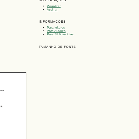
NOTIFICAÇÕES
Visualizar
Assinar
INFORMAÇÕES
Para leitores
Para Autores
Para Bibliotecários
TAMANHO DE FONTE