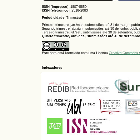
ISSN
(
impresso
): 1807-8850
ISSN
(
eletrônico
):
2318-2083
Periodicidade
: Trimestral
Primeiro trimestre, jan./mar., submissões até 31 de março, publi
Segundo trimestre, abr./jun., submissões até 30 de junho, public
Terceiro trimestre, jul./set., submissões até 30 de setembro, pub
Quarto trimestre, out./dez., submissões até 31 de dezembro,
Este obra está licenciado com uma Licença
Creative Commons A
Indexadores