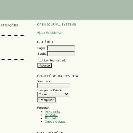
OPEN JOURNAL SYSTEMS
NSTRUÇÕES
Ajuda do sistema
USUÁRIO
Login
Senha
Lembrar usuário
CONTEÚDO DA REVISTA
Pesquisa
Escopo da Busca
Procurar
Por Edição
Por Autor
Por título
Outras revistas