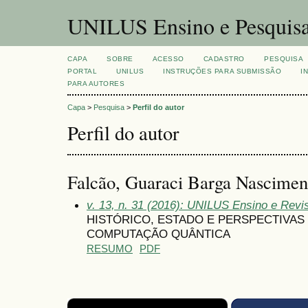
UNILUS Ensino e Pesquis
CAPA
SOBRE
ACESSO
CADASTRO
PESQUISA
PORTAL
UNILUS
INSTRUÇÕES PARA SUBMISSÃO
I
PARA AUTORES
Capa
>
Pesquisa
>
Perfil do autor
Perfil do autor
Falcão, Guaraci Barga Nasciment
v. 13, n. 31 (2016): UNILUS Ensino e Revist
HISTÓRICO, ESTADO E PERSPECTIVAS
COMPUTAÇÃO QUÂNTICA
RESUMO
PDF