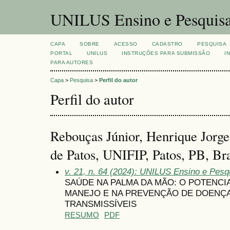
UNILUS Ensino e Pesquis
CAPA
SOBRE
ACESSO
CADASTRO
PESQUISA
PORTAL
UNILUS
INSTRUÇÕES PARA SUBMISSÃO
I
PARA AUTORES
Capa
>
Pesquisa
>
Perfil do autor
Perfil do autor
Rebouças Júnior, Henrique Jorge,
de Patos, UNIFIP, Patos, PB, Bra
v. 21, n. 64 (2024): UNILUS Ensino e Pesqui
SAÚDE NA PALMA DA MÃO: O POTENCI
MANEJO E NA PREVENÇÃO DE DOENÇ
TRANSMISSÍVEIS
RESUMO
PDF