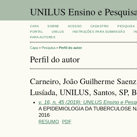
UNILUS Ensino e Pesquis
CAPA
SOBRE
ACESSO
CADASTRO
PESQUISA
PORTAL
UNILUS
INSTRUÇÕES PARA SUBMISSÃO
I
PARA AUTORES
Capa
>
Pesquisa
>
Perfil do autor
Perfil do autor
Carneiro, João Guilherme Saenz,
Lusíada, UNILUS, Santos, SP, Br
v. 16, n. 45 (2019): UNILUS Ensino e Pesqu
A EPIDEMIOLOGIA DA TUBERCULOSE NA
2016
RESUMO
PDF