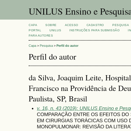
UNILUS Ensino e Pesquis
CAPA
SOBRE
ACESSO
CADASTRO
PESQUISA
PORTAL
UNILUS
INSTRUÇÕES PARA SUBMISSÃO
I
PARA AUTORES
Capa
>
Pesquisa
>
Perfil do autor
Perfil do autor
da Silva, Joaquim Leite, Hospita
Francisco na Providência de De
Paulista, SP, Brasil
v. 16, n. 43 (2019): UNILUS Ensino e Pesqu
COMPARAÇÃO ENTRE OS EFEITOS DO
EM CIRURGIAS TORÁCICAS COM USO 
MONOPULMONAR: REVISÃO DA LITER