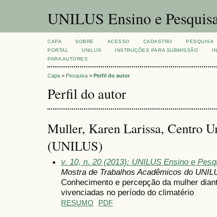
UNILUS Ensino e Pesquis
CAPA
SOBRE
ACESSO
CADASTRO
PESQUISA
PORTAL
UNILUS
INSTRUÇÕES PARA SUBMISSÃO
I
PARA AUTORES
Capa
>
Pesquisa
>
Perfil do autor
Perfil do autor
Muller, Karen Larissa, Centro Un
(UNILUS)
v. 10, n. 20 (2013): UNILUS Ensino e Pesqui
Mostra de Trabalhos Acadêmicos do UNIL
Conhecimento e percepção da mulher diant
vivenciadas no período do climatério
RESUMO
PDF