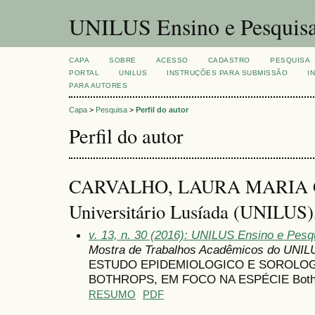
UNILUS Ensino e Pesquis
CAPA
SOBRE
ACESSO
CADASTRO
PESQUISA
PORTAL
UNILUS
INSTRUÇÕES PARA SUBMISSÃO
I
PARA AUTORES
Capa
>
Pesquisa
>
Perfil do autor
Perfil do autor
CARVALHO, LAURA MARIA G
Universitário Lusíada (UNILUS),
v. 13, n. 30 (2016): UNILUS Ensino e Pesqu
Mostra de Trabalhos Acadêmicos do UNIL
ESTUDO EPIDEMIOLOGICO E SOROLOG
BOTHROPS, EM FOCO NA ESPÉCIE Bothro
RESUMO
PDF