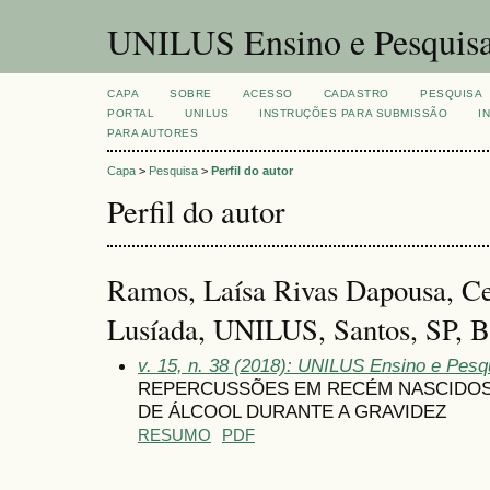
UNILUS Ensino e Pesquis
CAPA
SOBRE
ACESSO
CADASTRO
PESQUISA
PORTAL
UNILUS
INSTRUÇÕES PARA SUBMISSÃO
I
PARA AUTORES
Capa
>
Pesquisa
>
Perfil do autor
Perfil do autor
Ramos, Laísa Rivas Dapousa, Cen
Lusíada, UNILUS, Santos, SP, Br
v. 15, n. 38 (2018): UNILUS Ensino e Pesqu
REPERCUSSÕES EM RECÉM NASCIDOS
DE ÁLCOOL DURANTE A GRAVIDEZ
RESUMO
PDF