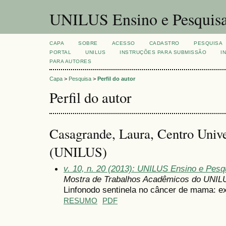
UNILUS Ensino e Pesquis
CAPA
SOBRE
ACESSO
CADASTRO
PESQUISA
PORTAL
UNILUS
INSTRUÇÕES PARA SUBMISSÃO
I
PARA AUTORES
Capa
>
Pesquisa
>
Perfil do autor
Perfil do autor
Casagrande, Laura, Centro Unive
(UNILUS)
v. 10, n. 20 (2013): UNILUS Ensino e Pesqui
Mostra de Trabalhos Acadêmicos do UNIL
Linfonodo sentinela no câncer de mama: ex
RESUMO
PDF