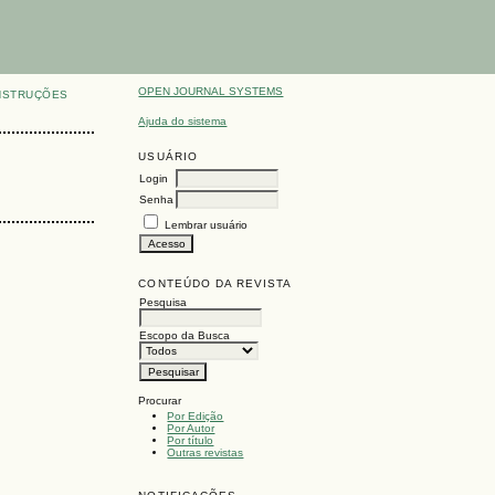
OPEN JOURNAL SYSTEMS
NSTRUÇÕES
Ajuda do sistema
USUÁRIO
Login
Senha
Lembrar usuário
CONTEÚDO DA REVISTA
Pesquisa
Escopo da Busca
Procurar
Por Edição
Por Autor
Por título
Outras revistas