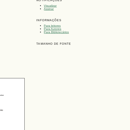
NOTIFICAÇÕES
Visualizar
Assinar
INFORMAÇÕES
Para leitores
Para Autores
Para Bibliotecários
TAMANHO DE FONTE