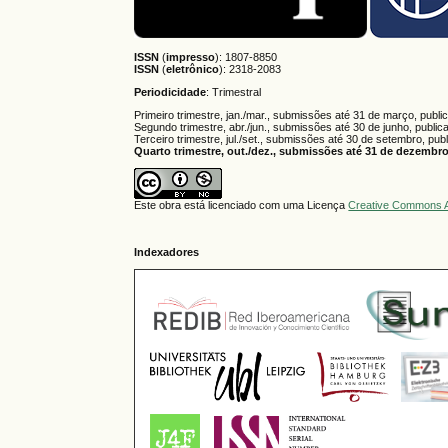
ISSN
(
impresso
): 1807-8850
ISSN
(
eletrônico
):
2318-2083
Periodicidade
: Trimestral
Primeiro trimestre, jan./mar., submissões até 31 de março, publi
Segundo trimestre, abr./jun., submissões até 30 de junho, public
Terceiro trimestre, jul./set., submissões até 30 de setembro, pub
Quarto trimestre, out./dez., submissões até 31 de dezembro,
Este obra está licenciado com uma Licença
Creative Commons A
Indexadores