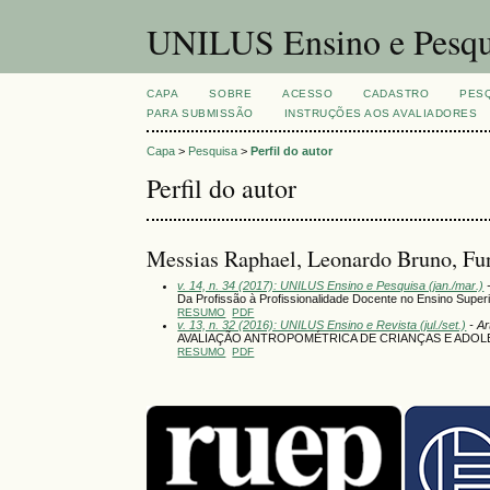
UNILUS Ensino e Pesqu
CAPA
SOBRE
ACESSO
CADASTRO
PES
PARA SUBMISSÃO
INSTRUÇÕES AOS AVALIADORES
Capa
>
Pesquisa
>
Perfil do autor
Perfil do autor
Messias Raphael, Leonardo Bruno, Fun
v. 14, n. 34 (2017): UNILUS Ensino e Pesquisa (jan./mar.)
-
Da Profissão à Profissionalidade Docente no Ensino Super
RESUMO
PDF
v. 13, n. 32 (2016): UNILUS Ensino e Revista (jul./set.)
- Ar
AVALIAÇÃO ANTROPOMÉTRICA DE CRIANÇAS E ADOL
RESUMO
PDF