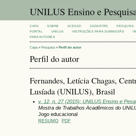
UNILUS Ensino e Pesquis
CAPA
SOBRE
ACESSO
CADASTRO
PESQUISA
PORTAL
UNILUS
INSTRUÇÕES PARA SUBMISSÃO
I
PARA AUTORES
Capa
>
Pesquisa
>
Perfil do autor
Perfil do autor
Fernandes, Letícia Chagas, Centr
Lusíada (UNILUS), Brasil
v. 12, n. 27 (2015): UNILUS Ensino e Pesqu
Mostra de Trabalhos Acadêmicos do UNIL
Jogo educacional
RESUMO
PDF