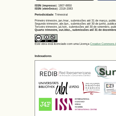
ISSN
(
impresso
): 1807-8850
ISSN
(
eletrônico
):
2318-2083
Periodicidade
: Trimestral
Primeiro trimestre, jan./mar., submissões até 31 de março, publi
Segundo trimestre, abr./jun., submissões até 30 de junho, public
Terceiro trimestre, jul./set., submissões até 30 de setembro, pub
Quarto trimestre, out./dez., submissões até 31 de dezembro,
Este obra está licenciado com uma Licença
Creative Commons A
Indexadores