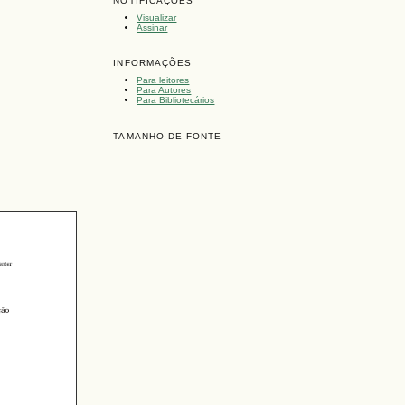
NOTIFICAÇÕES
Visualizar
Assinar
INFORMAÇÕES
Para leitores
Para Autores
Para Bibliotecários
TAMANHO DE FONTE