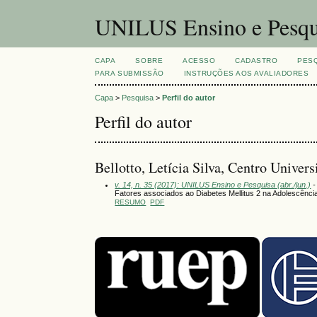
UNILUS Ensino e Pesqu
CAPA
SOBRE
ACESSO
CADASTRO
PES
PARA SUBMISSÃO
INSTRUÇÕES AOS AVALIADORES
Capa
>
Pesquisa
>
Perfil do autor
Perfil do autor
Bellotto, Letícia Silva, Centro Univers
v. 14, n. 35 (2017): UNILUS Ensino e Pesquisa (abr./jun.)
-
Fatores associados ao Diabetes Mellitus 2 na Adolescênci
RESUMO
PDF