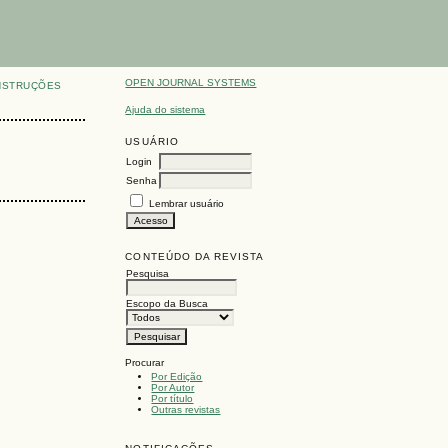
OPEN JOURNAL SYSTEMS
NSTRUÇÕES
Ajuda do sistema
USUÁRIO
Login
Senha
Lembrar usuário
CONTEÚDO DA REVISTA
Pesquisa
Escopo da Busca
Procurar
Por Edição
Por Autor
Por título
Outras revistas