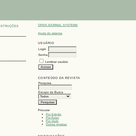
OPEN JOURNAL SYSTEMS
NSTRUÇÕES
Ajuda do sistema
USUÁRIO
Login
Senha
Lembrar usuário
CONTEÚDO DA REVISTA
Pesquisa
Escopo da Busca
Procurar
Por Edição
Por Autor
Por título
Outras revistas