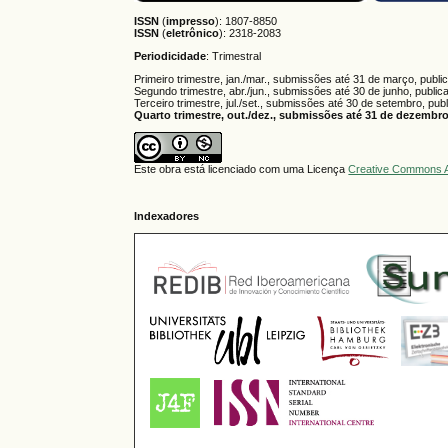
ISSN
(
impresso
): 1807-8850
ISSN
(
eletrônico
):
2318-2083
Periodicidade
: Trimestral
Primeiro trimestre, jan./mar., submissões até 31 de março, publi
Segundo trimestre, abr./jun., submissões até 30 de junho, public
Terceiro trimestre, jul./set., submissões até 30 de setembro, pub
Quarto trimestre, out./dez., submissões até 31 de dezembro,
Este obra está licenciado com uma Licença
Creative Commons A
Indexadores