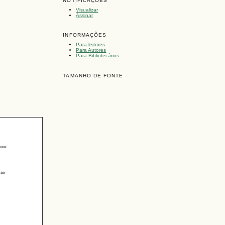
NOTIFICAÇÕES
Visualizar
Assinar
INFORMAÇÕES
Para leitores
Para Autores
Para Bibliotecários
TAMANHO DE FONTE