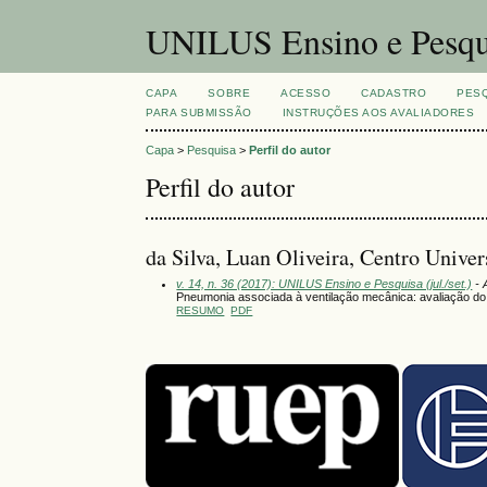
UNILUS Ensino e Pesqu
CAPA
SOBRE
ACESSO
CADASTRO
PES
PARA SUBMISSÃO
INSTRUÇÕES AOS AVALIADORES
Capa
>
Pesquisa
>
Perfil do autor
Perfil do autor
da Silva, Luan Oliveira, Centro Univer
v. 14, n. 36 (2017): UNILUS Ensino e Pesquisa (jul./set.)
- 
Pneumonia associada à ventilação mecânica: avaliação do c
RESUMO
PDF