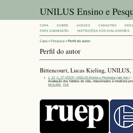
UNILUS Ensino e Pesqu
CAPA
SOBRE
ACESSO
CADASTRO
PES
PARA SUBMISSÃO
INSTRUÇÕES AOS AVALIADORES
Capa
>
Pesquisa
>
Perfil do autor
Perfil do autor
Bittencourt, Lucas Kieling, UNILUS, 
v. 12, n. 27 (2015): UNILUS Ensino e Pesquisa (abr./jun.)
-
Avaliação dos hábitos de vida, relacionados à medicina pr
RESUMO
PDF