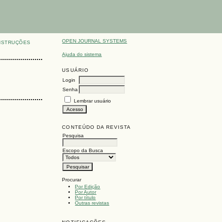
OPEN JOURNAL SYSTEMS
NSTRUÇÕES
Ajuda do sistema
USUÁRIO
Login
Senha
Lembrar usuário
CONTEÚDO DA REVISTA
Pesquisa
Escopo da Busca
Procurar
Por Edição
Por Autor
Por título
Outras revistas