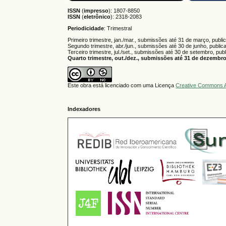
ISSN
(
impresso
): 1807-8850
ISSN
(
eletrônico
):
2318-2083
Periodicidade
: Trimestral
Primeiro trimestre, jan./mar., submissões até 31 de março, publi
Segundo trimestre, abr./jun., submissões até 30 de junho, public
Terceiro trimestre, jul./set., submissões até 30 de setembro, pub
Quarto trimestre, out./dez., submissões até 31 de dezembro,
Este obra está licenciado com uma Licença
Creative Commons A
Indexadores