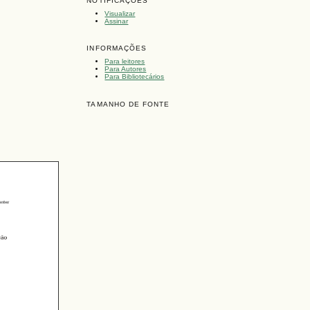
NOTIFICAÇÕES
Visualizar
Assinar
INFORMAÇÕES
Para leitores
Para Autores
Para Bibliotecários
TAMANHO DE FONTE