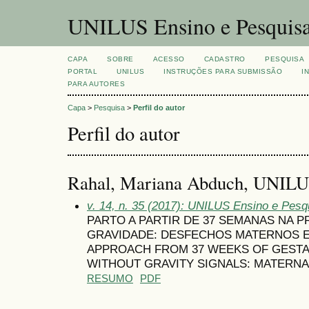
UNILUS Ensino e Pesquis
CAPA
SOBRE
ACESSO
CADASTRO
PESQUISA
PORTAL
UNILUS
INSTRUÇÕES PARA SUBMISSÃO
I
PARA AUTORES
Capa
>
Pesquisa
>
Perfil do autor
Perfil do autor
Rahal, Mariana Abduch, UNILU
v. 14, n. 35 (2017): UNILUS Ensino e Pesqu
PARTO A PARTIR DE 37 SEMANAS NA P
GRAVIDADE: DESFECHOS MATERNOS E
APPROACH FROM 37 WEEKS OF GESTA
WITHOUT GRAVITY SIGNALS: MATERN
RESUMO
PDF