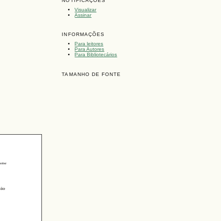
NOTIFICAÇÕES
Visualizar
Assinar
INFORMAÇÕES
Para leitores
Para Autores
Para Bibliotecários
TAMANHO DE FONTE