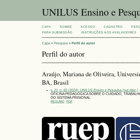
UNILUS Ensino e Pesqu
CAPA
SOBRE
ACESSO
CADASTRO
PES
PARA SUBMISSÃO
INSTRUÇÕES AOS AVALIADORES
Capa
>
Pesquisa
>
Perfil do autor
Perfil do autor
Araújo, Mariana de Oliveira, Universi
BA, Brasil
v. 21, n. 65 (2024): UNILUS Ensino e Pesquisa (out./dez.)
-
OFICINA PEDAGÓGICA SOBRE O CUIDADO, TRABALH
DO SISTEMA PRISIONAL
RESUMO
PDF