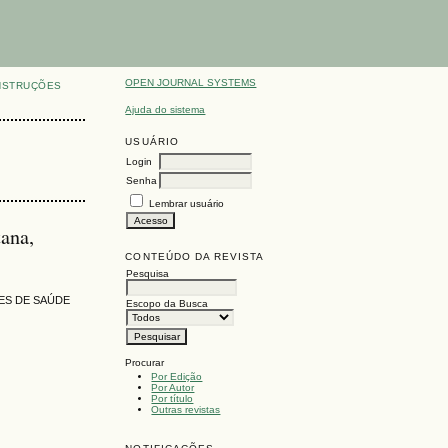
OPEN JOURNAL SYSTEMS
NSTRUÇÕES
Ajuda do sistema
USUÁRIO
Login
Senha
Lembrar usuário
tana,
CONTEÚDO DA REVISTA
Pesquisa
ES DE SAÚDE
Escopo da Busca
Procurar
Por Edição
Por Autor
Por título
Outras revistas