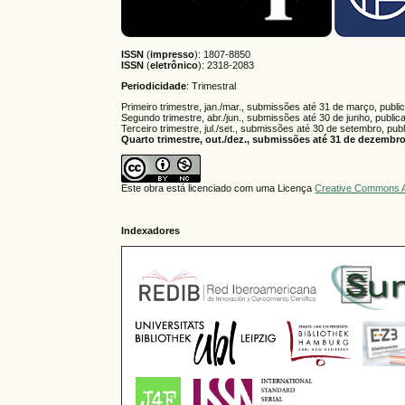
ISSN
(
impresso
): 1807-8850
ISSN
(
eletrônico
):
2318-2083
Periodicidade
: Trimestral
Primeiro trimestre, jan./mar., submissões até 31 de março, publi
Segundo trimestre, abr./jun., submissões até 30 de junho, public
Terceiro trimestre, jul./set., submissões até 30 de setembro, pub
Quarto trimestre, out./dez., submissões até 31 de dezembro,
Este obra está licenciado com uma Licença
Creative Commons A
Indexadores