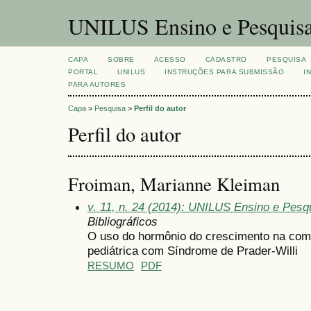
UNILUS Ensino e Pesquis
CAPA
SOBRE
ACESSO
CADASTRO
PESQUISA
PORTAL
UNILUS
INSTRUÇÕES PARA SUBMISSÃO
I
PARA AUTORES
Capa
>
Pesquisa
>
Perfil do autor
Perfil do autor
Froiman, Marianne Kleiman
v. 11, n. 24 (2014): UNILUS Ensino e Pesqui
Bibliográficos
O uso do hormônio do crescimento na com
pediátrica com Síndrome de Prader-Willi
RESUMO
PDF