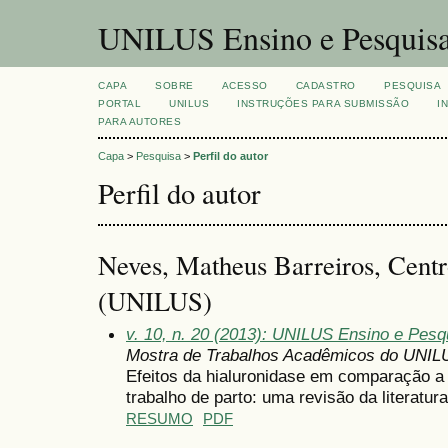
UNILUS Ensino e Pesquis
CAPA
SOBRE
ACESSO
CADASTRO
PESQUISA
PORTAL
UNILUS
INSTRUÇÕES PARA SUBMISSÃO
I
PARA AUTORES
Capa
>
Pesquisa
>
Perfil do autor
Perfil do autor
Neves, Matheus Barreiros, Centr
(UNILUS)
v. 10, n. 20 (2013): UNILUS Ensino e Pesqui
Mostra de Trabalhos Acadêmicos do UNIL
Efeitos da hialuronidase em comparação a
trabalho de parto: uma revisão da literatura
RESUMO
PDF