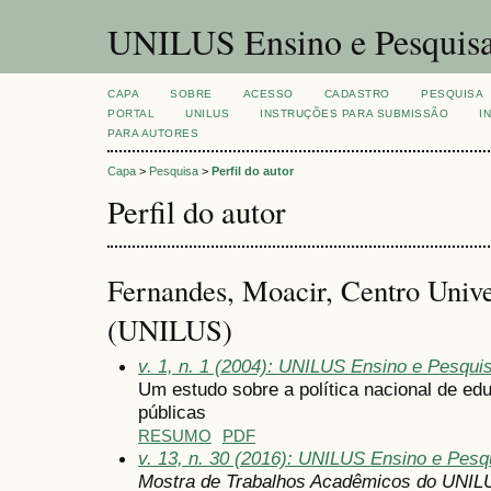
UNILUS Ensino e Pesquis
CAPA
SOBRE
ACESSO
CADASTRO
PESQUISA
PORTAL
UNILUS
INSTRUÇÕES PARA SUBMISSÃO
I
PARA AUTORES
Capa
>
Pesquisa
>
Perfil do autor
Perfil do autor
Fernandes, Moacir, Centro Unive
(UNILUS)
v. 1, n. 1 (2004): UNILUS Ensino e Pesquisa
Um estudo sobre a política nacional de ed
públicas
RESUMO
PDF
v. 13, n. 30 (2016): UNILUS Ensino e Pesqu
Mostra de Trabalhos Acadêmicos do UNIL