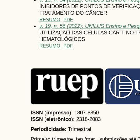
INIBIDORES DE PONTOS DE VERIFICA
TRATAMENTO DO CÂNCER
RESUMO
PDF
v. 19, n. 56 (2022): UNILUS Ensino e Pesqui
UTILIZAÇÃO DAS CÉLULAS CAR T NO
HEMATOLÓGICOS
RESUMO
PDF
ISSN
(
impresso
): 1807-8850
ISSN
(
eletrônico
):
2318-2083
Periodicidade
: Trimestral
Primeiro trimestre, jan./mar., submissões até