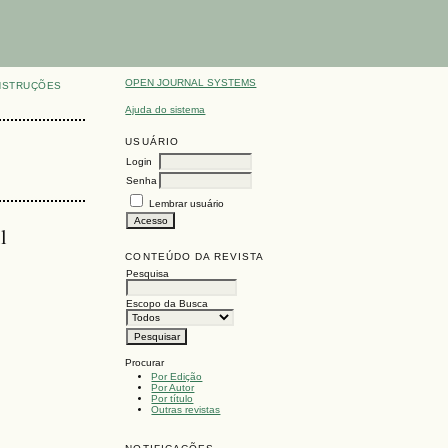
OPEN JOURNAL SYSTEMS
NSTRUÇÕES
Ajuda do sistema
USUÁRIO
Login
Senha
Lembrar usuário
l
CONTEÚDO DA REVISTA
Pesquisa
Escopo da Busca
Procurar
Por Edição
Por Autor
Por título
Outras revistas