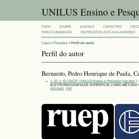
UNILUS Ensino e Pesqu
CAPA
SOBRE
ACESSO
CADASTRO
PES
PARA SUBMISSÃO
INSTRUÇÕES AOS AVALIADORES
Capa
>
Pesquisa
>
Perfil do autor
Perfil do autor
Bernardo, Pedro Henrique de Paula, Ce
v. 20, n. 61 (2023): UNILUS Ensino e Pesquisa (out./dez.)
-
ELETROMIOGRAFIA DE SUPERFÍCIE COMO MÉTODO D
RESUMO
PDF