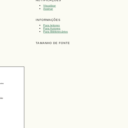
NOTIFICAÇÕES
Visualizar
Assinar
INFORMAÇÕES
Para leitores
Para Autores
Para Bibliotecários
TAMANHO DE FONTE