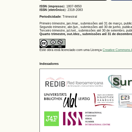
ISSN
(
impresso
): 1807-8850
ISSN
(
eletrônico
):
2318-2083
Periodicidade
: Trimestral
Primeiro trimestre, jan./mar., submissões até 31 de março, publi
Segundo trimestre, abr./jun., submissões até 30 de junho, public
Terceiro trimestre, jul./set., submissões até 30 de setembro, pub
Quarto trimestre, out./dez., submissões até 31 de dezembro,
Este obra está licenciado com uma Licença
Creative Commons A
Indexadores