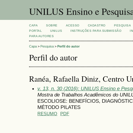
UNILUS Ensino e Pesquis
CAPA
SOBRE
ACESSO
CADASTRO
PESQUISA
PORTAL
UNILUS
INSTRUÇÕES PARA SUBMISSÃO
I
PARA AUTORES
Capa
>
Pesquisa
>
Perfil do autor
Perfil do autor
Ranéa, Rafaella Diniz, Centro Un
v. 13, n. 30 (2016): UNILUS Ensino e Pesqu
Mostra de Trabalhos Acadêmicos do UNIL
ESCOLIOSE: BENEFÍCIOS, DIAGNÓSTI
MÉTODO PILATES
RESUMO
PDF