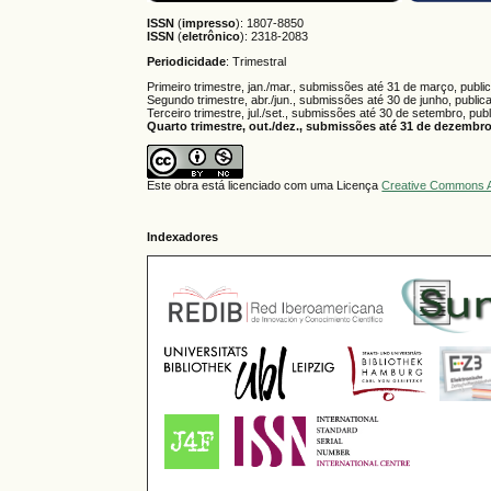
ISSN
(
impresso
): 1807-8850
ISSN
(
eletrônico
):
2318-2083
Periodicidade
: Trimestral
Primeiro trimestre, jan./mar., submissões até 31 de março, publi
Segundo trimestre, abr./jun., submissões até 30 de junho, public
Terceiro trimestre, jul./set., submissões até 30 de setembro, pub
Quarto trimestre, out./dez., submissões até 31 de dezembro,
Este obra está licenciado com uma Licença
Creative Commons A
Indexadores