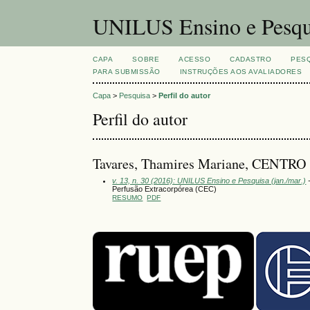
UNILUS Ensino e Pesqu
CAPA
SOBRE
ACESSO
CADASTRO
PES
PARA SUBMISSÃO
INSTRUÇÕES AOS AVALIADORES
Capa
>
Pesquisa
>
Perfil do autor
Perfil do autor
Tavares, Thamires Mariane, CEN
v. 13, n. 30 (2016): UNILUS Ensino e Pesquisa (jan./mar.)
-
Perfusão Extracorpórea (CEC)
RESUMO
PDF