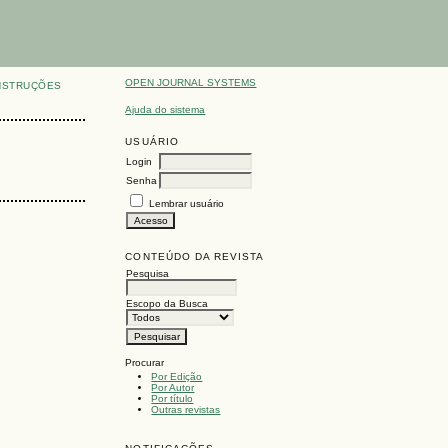
OPEN JOURNAL SYSTEMS
NSTRUÇÕES
Ajuda do sistema
USUÁRIO
Login
Senha
Lembrar usuário
CONTEÚDO DA REVISTA
Pesquisa
Escopo da Busca
Procurar
Por Edição
Por Autor
Por título
Outras revistas