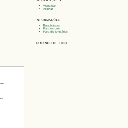
NOTIFICAÇÕES
Visualizar
Assinar
INFORMAÇÕES
Para leitores
Para Autores
Para Bibliotecários
TAMANHO DE FONTE