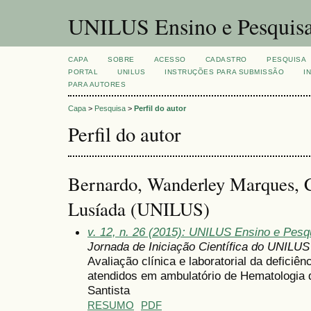
UNILUS Ensino e Pesquis
CAPA
SOBRE
ACESSO
CADASTRO
PESQUISA
PORTAL
UNILUS
INSTRUÇÕES PARA SUBMISSÃO
I
PARA AUTORES
Capa
>
Pesquisa
>
Perfil do autor
Perfil do autor
Bernardo, Wanderley Marques, C
Lusíada (UNILUS)
v. 12, n. 26 (2015): UNILUS Ensino e Pesqu
Jornada de Iniciação Científica do UNILUS
Avaliação clínica e laboratorial da deficiê
atendidos em ambulatório de Hematologia d
Santista
RESUMO
PDF