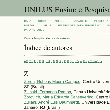
UNILUS Ensino e Pesquis
CAPA
SOBRE
ACESSO
CADASTRO
PESQUISA
PORTAL
UNILUS
INSTRUÇÕES PARA SUBMISSÃO
I
PARA AUTORES
Capa
>
Pesquisa
>
Índice de autores
Índice de autores
A
B
C
D
E
F
G
H
I
J
K
L
M
N
O
P
Q
R
S
T
U
V
W
X
Y
Z
Toda(o)s
Z
Zeron, Rubens Moura Campos
, Centro Univer
SP (Brasil)
Zilinski, Fernando Ramon
, Centro Universitári
Zorovich, Maria Eduarda Sanseverino
, Centro 
Zuliani, André Luis Baumhardt
, Universidade E
Janeiro, RJ (Brasil)