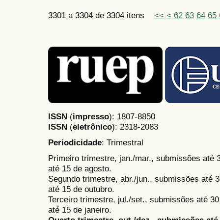
3301 a 3304 de 3304 itens
<<
<
62
63
64
65
ISSN
(
impresso
): 1807-8850
ISSN
(
eletrônico
):
2318-2083
Periodicidade
: Trimestral
Primeiro trimestre, jan./mar., submissões até
até 15 de agosto.
Segundo trimestre, abr./jun., submissões até 3
até 15 de outubro.
Terceiro trimestre, jul./set., submissões até 
até 15 de janeiro.