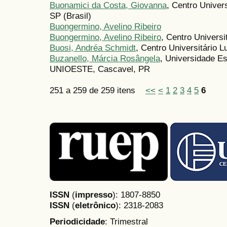
Buonamici da Costa, Giovanna
, Centro Univer
SP (Brasil)
Buongermino, Avelino Ribeiro
Buongermino, Avelino Ribeiro
, Centro Univers
Buosi, Andréa Schmidt
, Centro Universitário 
Buzanello, Márcia Rosângela
, Universidade E
UNIOESTE, Cascavel, PR
251 a 259 de 259 itens
<<
<
1
2
3
4
5
6
ISSN
(
impresso
): 1807-8850
ISSN
(
eletrônico
):
2318-2083
Periodicidade
: Trimestral