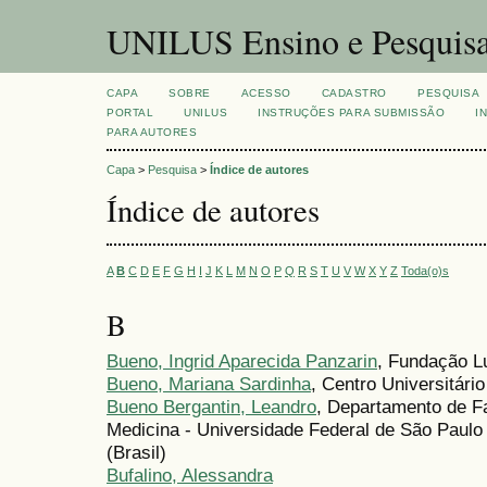
UNILUS Ensino e Pesquis
CAPA
SOBRE
ACESSO
CADASTRO
PESQUISA
PORTAL
UNILUS
INSTRUÇÕES PARA SUBMISSÃO
I
PARA AUTORES
Capa
>
Pesquisa
>
Índice de autores
Índice de autores
A
B
C
D
E
F
G
H
I
J
K
L
M
N
O
P
Q
R
S
T
U
V
W
X
Y
Z
Toda(o)s
B
Bueno, Ingrid Aparecida Panzarin
, Fundação L
Bueno, Mariana Sardinha
, Centro Universitári
Bueno Bergantin, Leandro
, Departamento de F
Medicina - Universidade Federal de São Paul
(Brasil)
Bufalino, Alessandra