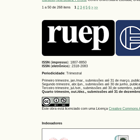
1 a 50 de 268 itens
1
2
3
4
5
6
>
>>
ISSN
(
impresso
): 1807-8850
ISSN
(
eletrônico
):
2318-2083
Periodicidade
: Trimestral
Primeiro trimestre, jan./mar., submissões até 31 de março, publi
Segundo trimestre, abr./jun., submissões até 30 de junho, public
Terceiro trimestre, jul./set., submissões até 30 de setembro, pub
Quarto trimestre, out./dez., submissões até 31 de dezembro,
Este obra está licenciado com uma Licença
Creative Commons A
Indexadores