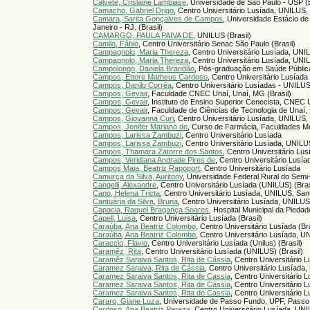
Calvete, Crislaine Lambiase
, Universidade de São Paulo - USP (B
Camacho, Gabriel Drigo
, Centro Universitário Lusíada, UNILUS, 
Camara, Sarita Gonçalves de Campos
, Universidade Estácio d
Janeiro - RJ. (Brasil)
CAMARGO, PAULA PAIVA DE
, UNILUS (Brasil)
Camilo, Fábio
, Centro Universitário Senac São Paulo (Brasil)
Campagnolo, Maria Thereza
, Centro Universitário Lusíada, UNI
Campagnolo, Maria Thereza
, Centro Universitário Lusíada, UNI
Campolongo, Daniela Brandão
, Pós-graduação em Saúde Pública 
Campos, Éttore Matheus Cardoso
, Centro Universitário Lusíada
Campos, Danilo Corrêa
, Centro Universitário Lusíadas - UNILUS
Campos, Gevair
, Faculdade CNEC Unaí, Unaí, MG (Brasil)
Campos, Gevair
, Instituto de Ensino Superior Cenecista, CNEC 
Campos, Gevair
, Faculdade de Ciências de Tecnologia de Unaí,
Campos, Giovanna Curi
, Centro Universitário Lusíada, UNILUS, 
Campos, Jenifer Mariano de
, Curso de Farmácia, Faculdades Me
Campos, Larissa Zambuzi
, Centro Universitário Lusíada
Campos, Larissa Zambuzi
, Centro Universitário Lusíada, UNILU
Campos, Thamara Zatorre dos Santos
, Centro Universitário Lu
Campos, Veridiana Andrade Pires de
, Centro Universitário Lusí
Campos Maia, Beatriz Rapoport
, Centro Universitário Lusíada
Camurça da Silva, Auritony
, Universidade Federal Rural do Sem
Cangelli, Alexandre
, Centro Universitário Lusíada (UNILUS) (Bras
Cano, Helena Tricta
, Centro Universitário Lusíada, UNILUS, Sant
Cantuária da Silva, Bruna
, Centro Universitário Lusíada, UNILUS
Capacia, Raquel Bragança Soares
, Hospital Municipal da Piedad
Capell, Luisa
, Centro Universitário Lusíada (Brasil)
Caraúba, Ana Beatriz Colombo
, Centro Universitário Lusíada (Bra
Caraúba, Ana Beatriz Colombo
, Centro Universitário Lusíada, U
Caraccio, Flavio
, Centro Universitário Lusíada (Unilus) (Brasil)
Caramêz, Rita
, Centro Universitário Lusíada (UNILUS) (Brasil)
Caramêz Saraiva Santos, Rita de Cássia
, Centro Universitário 
Caramez Saraiva, Rita de Cássia
, Centro Universitário Lusíada
Caramez Saraiva Santos, Rita de Cassia
, Centro Universitário 
Caramez Saraiva Santos, Rita de Cássia
, Centro Universitário 
Caramez Saraiva Santos, Rita de Cassia
, Centro Universitário 
Cararo, Giane Luza
, Universidade de Passo Fundo, UPF, Passo 
Cardoso, Ana Beatriz Pereira
, Centro Universitário Lusíada, UNI