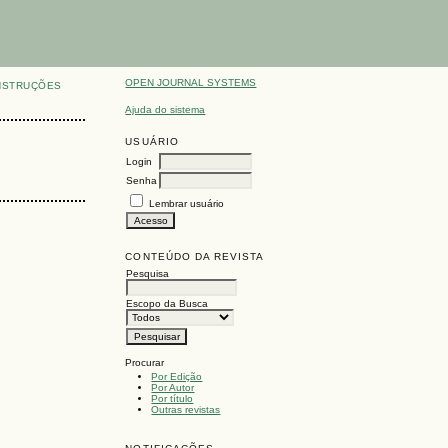
OPEN JOURNAL SYSTEMS
NSTRUÇÕES
Ajuda do sistema
USUÁRIO
Login
Senha
Lembrar usuário
CONTEÚDO DA REVISTA
Pesquisa
Escopo da Busca
Procurar
Por Edição
Por Autor
Por título
Outras revistas