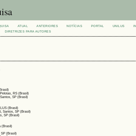
isa
QUISA
ATUAL
ANTERIORES
NOTÍCIAS
PORTAL
UNILUS
I
DIRETRIZES PARA AUTORES
s
Brasil)
Pelotas, RS (Brasil)
Santos, SP (Brasil)
ILUS (Brasil)
, Santos, SP (Brasil)
s, SP (Brasil)
 (Brasil)
 SP (Brasil)