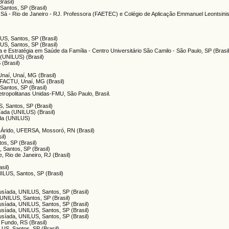
rasil)
Santos, SP (Brasil)
e Sá - Rio de Janeiro - RJ. Professora (FAETEC) e Colégio de Aplicação Emmanuel Leontsini
LUS, Santos, SP (Brasil)
LUS, Santos, SP (Brasil)
e Estratégia em Saúde da Família - Centro Universitário São Camilo - São Paulo, SP (Brasil
 (UNILUS) (Brasil)
 (Brasil)
Unaí, Unaí, MG (Brasil)
 FACTU, Unaí, MG (Brasil)
Santos, SP (Brasil)
tropolitanas Unidas-FMU, São Paulo, Brasil.
S, Santos, SP (Brasil)
síada (UNILUS) (Brasil)
ada (UNILUS)
i-Árido, UFERSA, Mossoró, RN (Brasil)
il)
os, SP (Brasil)
, Santos, SP (Brasil)
e, Rio de Janeiro, RJ (Brasil)
sil)
NILUS, Santos, SP (Brasil)
Lusíada, UNILUS, Santos, SP (Brasil)
, UNILUS, Santos, SP (Brasil)
Lusíada, UNILUS, Santos, SP (Brasil)
Lusíada, UNILUS, Santos, SP (Brasil)
Lusíada, UNILUS, Santos, SP (Brasil)
Fundo, RS (Brasil)
LUS, Santos, SP (Brasil)