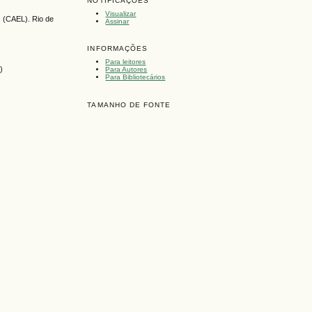
NOTIFICAÇÕES
Visualizar
s (CAEL). Rio de
Assinar
INFORMAÇÕES
Para leitores
)
Para Autores
Para Bibliotecários
TAMANHO DE FONTE