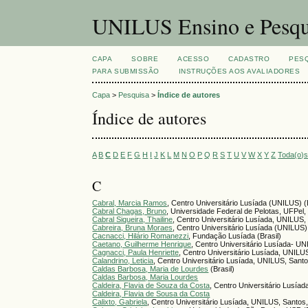
UNILUS Ensino e Pesqu
CAPA
SOBRE
ACESSO
CADASTRO
PES
PARA SUBMISSÃO
INSTRUÇÕES AOS AVALIADORES
Capa
>
Pesquisa
>
Índice de autores
Índice de autores
A
B
C
D
E
F
G
H
I
J
K
L
M
N
O
P
Q
R
S
T
U
V
W
X
Y
Z
Toda(o)
C
Cabral, Marcia Ramos
, Centro Universitário Lusíada (UNILUS) (
Cabral Chagas, Bruno
, Universidade Federal de Pelotas, UFPel, 
Cabral Siqueira, Thailine
, Centro Universitário Lusíada, UNILUS, 
Cabreira, Bruna Moraes
, Centro Universitário Lusíada (UNILUS)
Cacnacci, Hilário Romanezzi
, Fundação Lusíada (Brasil)
Caetano, Guilherme Henrique
, Centro Universitário Lusíada- UN
Cagnacci, Paula Henriette
, Centro Universitário Lusíada, UNILUS
Calandrino, Leticia
, Centro Universitário Lusíada, UNILUS, Santo
Caldas Barbosa, Maria de Lourdes
(Brasil)
Caldas Barbosa, Maria Lourdes
Caldeira, Flavia de Souza da Costa
, Centro Universitário Lusíada
Caldeira, Flavia de Sousa da Costa
Calixto, Gabriela
, Centro Universitário Lusíada, UNILUS, Santos,