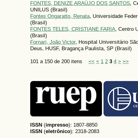
FONTES, DENIZE ARAÚJO DOS SANTOS
, C
UNILUS (Brasil)
Fontes Ongaratto, Renata
, Universidade Feder
(Brasil)
FONTES TELES, CRISTIANE FARIA
, Centro 
(Brasil)
Fornari, João Victor
, Hospital Universitário S
Deus, HUSF, Bragança Paulista, SP (Brasil)
101 a 150 de 200 itens
<<
<
1
2
3
4
>
>>
ISSN
(
impresso
): 1807-8850
ISSN
(
eletrônico
):
2318-2083