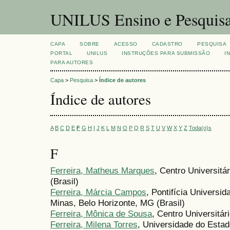
UNILUS Ensino e Pesquis
CAPA
SOBRE
ACESSO
CADASTRO
PESQUISA
PORTAL
UNILUS
INSTRUÇÕES PARA SUBMISSÃO
I
PARA AUTORES
Capa
>
Pesquisa
>
Índice de autores
Índice de autores
A
B
C
D
E
F
G
H
I
J
K
L
M
N
O
P
Q
R
S
T
U
V
W
X
Y
Z
Toda(o)s
F
Ferreira, Matheus Marques
, Centro Universit
(Brasil)
Ferreira, Márcia Campos
, Pontifícia Universi
Minas, Belo Horizonte, MG (Brasil)
Ferreira, Mônica de Sousa
, Centro Universitá
Ferreira, Milena Torres
, Universidade do Esta