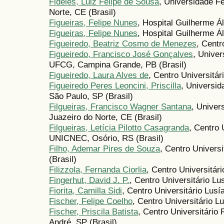
Fideles, Luiz Felipe de Sousa
, Universidade Fe
Norte, CE (Brasil)
Figueiras, Felipe Nunes
, Hospital Guilherme Ál
Figueiras, Felipe Nunes
, Hospital Guilherme Á
Figueiredo, Beatriz Cosmo de Menezes
, Centr
Figueiredo, Francisco José Gonçalves
, Unive
UFCG, Campina Grande, PB (Brasil)
Figueiredo, Laura Alves de
, Centro Universitá
Figueiredo Peres Leoncini, Priscilla
, Universi
São Paulo, SP (Brasil)
Filgueiras, Francisco Wagner Santana
, Univer
Juazeiro do Norte, CE (Brasil)
Filgueiras, Letícia Pilotto Casagranda
, Centro 
UNICNEC, Osório, RS (Brasil)
Filho, Ademar Pires de Souza
, Centro Univers
(Brasil)
Filizzola, Fernanda Ciorlia
, Centro Universitári
Fingerhut, David J. P.
, Centro Universitário L
Fiorita, Camilla Sidi
, Centro Universitário Lus
Fischer, Felipe Coelho
, Centro Universitário L
Fischer, Priscila Batista
, Centro Universitário
André, SP (Brasil)