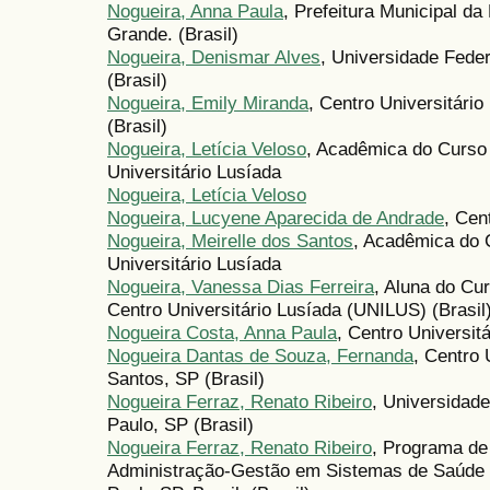
Nogueira, Anna Paula
, Prefeitura Municipal da
Grande. (Brasil)
Nogueira, Denismar Alves
, Universidade Fede
(Brasil)
Nogueira, Emily Miranda
, Centro Universitári
(Brasil)
Nogueira, Letícia Veloso
, Acadêmica do Curso 
Universitário Lusíada
Nogueira, Letícia Veloso
Nogueira, Lucyene Aparecida de Andrade
, Cen
Nogueira, Meirelle dos Santos
, Acadêmica do C
Universitário Lusíada
Nogueira, Vanessa Dias Ferreira
, Aluna do Cu
Centro Universitário Lusíada (UNILUS) (Brasil
Nogueira Costa, Anna Paula
, Centro Universit
Nogueira Dantas de Souza, Fernanda
, Centro 
Santos, SP (Brasil)
Nogueira Ferraz, Renato Ribeiro
, Universidad
Paulo, SP (Brasil)
Nogueira Ferraz, Renato Ribeiro
, Programa de
Administração-Gestão em Sistemas de Saú