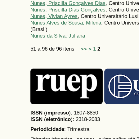
Nunes, Priscilla Gonçalves Dias
, Centro Univ
Nunes, Priscilla Dias Gonçalves
, Centro Unive
Nunes, Vivian Ayres
, Centro Universitário Lus
Nunes Alves de Sousa, Milena
, Centro Univers
(Brasil)
Nunes da Silva, Juliana
51 a 96 de 96 itens
<<
<
1
2
ISSN
(
impresso
): 1807-8850
ISSN
(
eletrônico
):
2318-2083
Periodicidade
: Trimestral