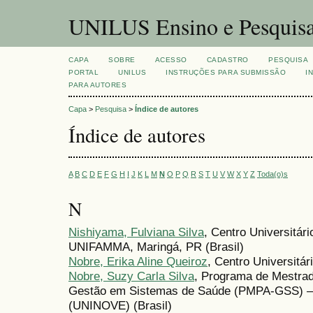
UNILUS Ensino e Pesquis
CAPA
SOBRE
ACESSO
CADASTRO
PESQUISA
PORTAL
UNILUS
INSTRUÇÕES PARA SUBMISSÃO
I
PARA AUTORES
Capa
>
Pesquisa
>
Índice de autores
Índice de autores
A
B
C
D
E
F
G
H
I
J
K
L
M
N
O
P
Q
R
S
T
U
V
W
X
Y
Z
Toda(o)s
N
Nishiyama, Fulviana Silva
, Centro Universitár
UNIFAMMA, Maringá, PR (Brasil)
Nobre, Erika Aline Queiroz
, Centro Universitár
Nobre, Suzy Carla Silva
, Programa de Mestrad
Gestão em Sistemas de Saúde (PMPA-GSS) – 
(UNINOVE) (Brasil)