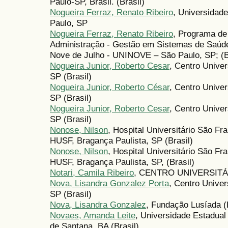
Paulo-SP, Brasil. (Brasil)
Nogueira Ferraz, Renato Ribeiro
, Universidad
Paulo, SP
Nogueira Ferraz, Renato Ribeiro
, Programa de
Administração - Gestão em Sistemas de Saúd
Nove de Julho - UNINOVE – São Paulo, SP; (B
Nogueira Junior, Roberto Cesar
, Centro Unive
SP (Brasil)
Nogueira Junior, Roberto César
, Centro Unive
SP (Brasil)
Nogueira Junior, Roberto Cesar
, Centro Unive
SP (Brasil)
Nonose, Nilson
, Hospital Universitário São Fr
HUSF, Bragança Paulista, SP (Brasil)
Nonose, Nilson
, Hospital Universitário São Fr
HUSF, Bragança Paulista, SP, (Brasil)
Notari, Camila Ribeiro
, CENTRO UNIVERSITÁ
Nova, Lisandra Gonzalez Porta
, Centro Univer
SP (Brasil)
Nova, Lisandra Gonzalez
, Fundação Lusíada (B
Novaes, Amanda Leite
, Universidade Estadual
de Santana, BA (Brasil)