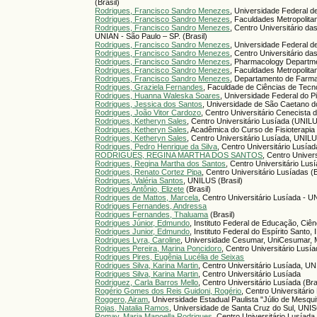
(Brasil)
Rodrigues, Francisco Sandro Menezes
, Universidade Federal d
Rodrigues, Francisco Sandro Menezes
, Faculdades Metropolita
Rodrigues, Francisco Sandro Menezes
, Centro Universitário 
UNIAN - São Paulo – SP. (Brasil)
Rodrigues, Francisco Sandro Menezes
, Universidade Federal 
Rodrigues, Francisco Sandro Menezes
, Centro Universitário d
Rodrigues, Francisco Sandro Menezes
, Pharmacology Departme
Rodrigues, Francisco Sandro Menezes
, Faculdades Metropolit
Rodrigues, Francisco Sandro Menezes
, Departamento de Farmac
Rodrigues, Graziela Fernandes
, Faculdade de Ciências de Tecn
Rodrigues, Huanna Waleska Soares
, Universidade Federal do Pi
Rodrigues, Jessica dos Santos
, Universidade de São Caetano d
Rodrigues, João Vitor Cardozo
, Centro Universitário Cenecista
Rodrigues, Ketheryn Sales
, Centro Universitário Lusíada (UNIL
Rodrigues, Ketheryn Sales
, Acadêmica do Curso de Fisioterapia
Rodrigues, Ketheryn Sales
, Centro Universitário Lusíada, UNILU
Rodrigues, Pedro Henrique da Silva
, Centro Universitário Lusí
RODRIGUES, REGINA MARTHA DOS SANTOS
, Centro Univers
Rodrigues, Regina Martha dos Santos
, Centro Universitário Lus
Rodrigues, Renato Cortez Pipa
, Centro Universitário Lusíadas (B
Rodrigues, Valéria Santos
, UNILUS (Brasil)
Rodrigues Antônio, Elizete
(Brasil)
Rodrigues de Mattos, Marcela
, Centro Universitário Lusíada - U
Rodrigues Fernandes, Andressa
Rodrigues Fernandes, Thaluama
(Brasil)
Rodrigues Júnior, Edmundo
, Instituto Federal de Educação, Ciê
Rodrigues Junior, Edmundo
, Instituto Federal do Espírito Santo, 
Rodrigues Lyra, Caroline
, Universidade Cesumar, UniCesumar, M
Rodrigues Pereira, Marina Poncidoro
, Centro Universitário Lusí
Rodrigues Pires, Eugênia Lucélia de Seixas
Rodrigues Silva, Karina Martin
, Centro Universitário Lusíada, UN
Rodrigues Silva, Karina Martin
, Centro Universitário Lusíada
Rodriguez, Carla Barros Mello
, Centro Universitário Lusíada (Bra
Rogério Gomes dos Reis Guidoni, Rogério
, Centro Universitário
Roggero, Airam
, Universidade Estadual Paulista "Júlio de Mesqu
Rojas, Natalia Ramos
, Universidade de Santa Cruz do Sul, UNI
Romay, Maria Manoella Rodrigues
, Centro Universitário Lusíada