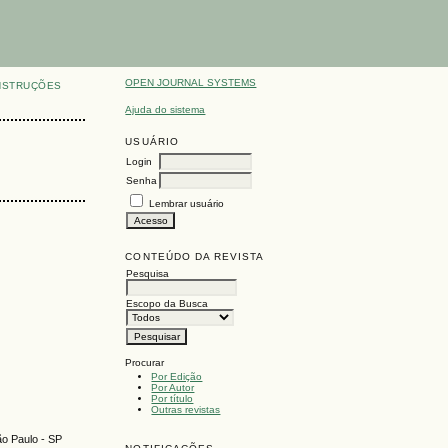
OPEN JOURNAL SYSTEMS
NSTRUÇÕES
Ajuda do sistema
USUÁRIO
Login
Senha
Lembrar usuário
CONTEÚDO DA REVISTA
Pesquisa
Escopo da Busca
Procurar
Por Edição
Por Autor
Por título
Outras revistas
ão Paulo - SP