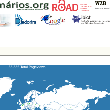
58,886 Total Pageviews