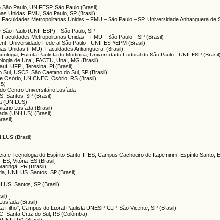
e São Paulo, UNIFESP, São Paulo (Brasil)
nas Unidas, FMU, São Paulo, SP (Brasil)
das Faculdades Metropolitanas Unidas – FMU – São Paulo – SP. Universidade Anhanguera de 
de São Paulo (UNIFESP) – São Paulo, SP
as Faculdades Metropolitanas Unidas – FMU – São Paulo – SP (Brasil)
nt, Universidade Federal São Paulo - UNIFESP/EPM (Brasil)
anas Unidas (FMU). Faculdades Anhanguera. (Brasil)
ologia, Escola Paulista de Medicina, Universidade Federal de São Paulo - UNIFESP (Brasil
ologia de Unaí, FACTU, Unaí, MG (Brasil)
auí, UFPI, Teresina, PI (Brasil)
o Sul, USCS, São Caetano do Sul, SP (Brasil)
 de Osório, UNICNEC, Osório, RS (Brasil)
US)
 do Centro Universitário Lusíada
S, Santos, SP (Brasil)
ada (UNILUS)
itário Lusíada (Brasil)
íada (UNILUS) (Brasil)
rasil)
NILUS (Brasil)
ncia e Tecnologia do Espírito Santo, IFES, Campus Cachoeiro de Itapemirim, Espírito Santo, E
IFES, Vitória, ES (Brasil)
aringá, PR (Brasil)
ada, UNILUS, Santos, SP (Brasil)
ILUS, Santos, SP (Brasil)
sil)
 Lusíada (Brasil)
ita Filho", Campus do Litoral Paulista UNESP-CLP, São Vicente, SP (Brasil)
SC, Santa Cruz do Sul, RS (Colômbia)
 (UNILUS) (Brasil)