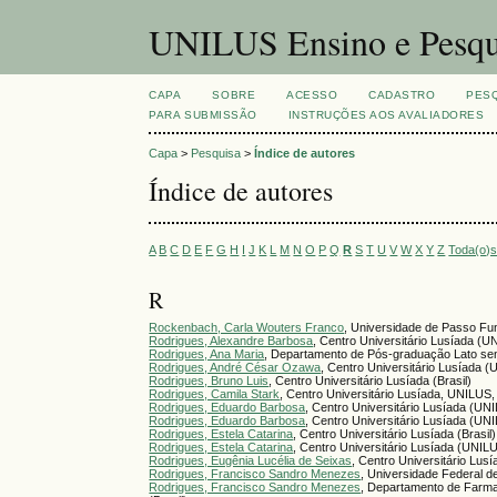
UNILUS Ensino e Pesqu
CAPA
SOBRE
ACESSO
CADASTRO
PES
PARA SUBMISSÃO
INSTRUÇÕES AOS AVALIADORES
Capa
>
Pesquisa
>
Índice de autores
Índice de autores
A
B
C
D
E
F
G
H
I
J
K
L
M
N
O
P
Q
R
S
T
U
V
W
X
Y
Z
Toda(o)
R
Rockenbach, Carla Wouters Franco
, Universidade de Passo Fu
Rodrigues, Alexandre Barbosa
, Centro Universitário Lusíada (U
Rodrigues, Ana Maria
, Departamento de Pós-graduação Lato se
Rodrigues, André César Ozawa
, Centro Universitário Lusíada 
Rodrigues, Bruno Luis
, Centro Universitário Lusíada (Brasil)
Rodrigues, Camila Stark
, Centro Universitário Lusíada, UNILUS,
Rodrigues, Eduardo Barbosa
, Centro Universitário Lusíada (UN
Rodrigues, Eduardo Barbosa
, Centro Universitário Lusíada (UNI
Rodrigues, Estela Catarina
, Centro Universitário Lusíada (Brasil)
Rodrigues, Estela Catarina
, Centro Universitário Lusíada (UNILU
Rodrigues, Eugênia Lucélia de Seixas
, Centro Universitário Lus
Rodrigues, Francisco Sandro Menezes
, Universidade Federal d
Rodrigues, Francisco Sandro Menezes
, Departamento de Farma