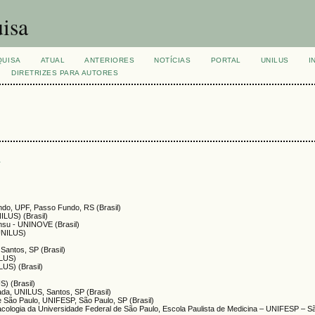
isa
QUISA
ATUAL
ANTERIORES
NOTÍCIAS
PORTAL
UNILUS
I
DIRETRIZES PARA AUTORES
s
ndo, UPF, Passo Fundo, RS (Brasil)
NILUS) (Brasil)
nsu - UNINOVE (Brasil)
(UNILUS)
 Santos, SP (Brasil)
ILUS)
LUS) (Brasil)
S) (Brasil)
íada, UNILUS, Santos, SP (Brasil)
e São Paulo, UNIFESP, São Paulo, SP (Brasil)
cologia da Universidade Federal de São Paulo, Escola Paulista de Medicina – UNIFESP – S