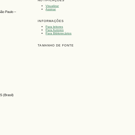
NOTIFICAÇÕES
Visualizar
Assinar
São Paulo –
INFORMAÇÕES
Para leitores
Para Autores
Para Bibliotecários
)
TAMANHO DE FONTE
S (Brasil)