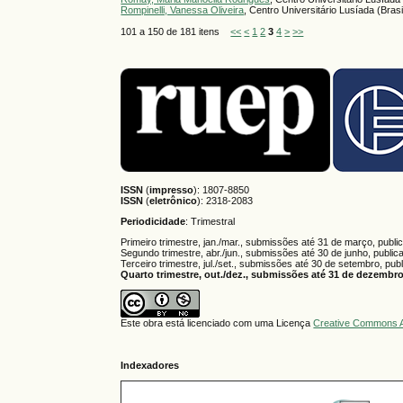
Rompinelli, Vanessa Oliveira
, Centro Universitário Lusíada (Brasi
101 a 150 de 181 itens
<<
<
1
2
3
4
>
>>
ISSN
(
impresso
): 1807-8850
ISSN
(
eletrônico
):
2318-2083
Periodicidade
: Trimestral
Primeiro trimestre, jan./mar., submissões até 31 de março, publi
Segundo trimestre, abr./jun., submissões até 30 de junho, public
Terceiro trimestre, jul./set., submissões até 30 de setembro, pub
Quarto trimestre, out./dez., submissões até 31 de dezembro,
Este obra está licenciado com uma Licença
Creative Commons A
Indexadores