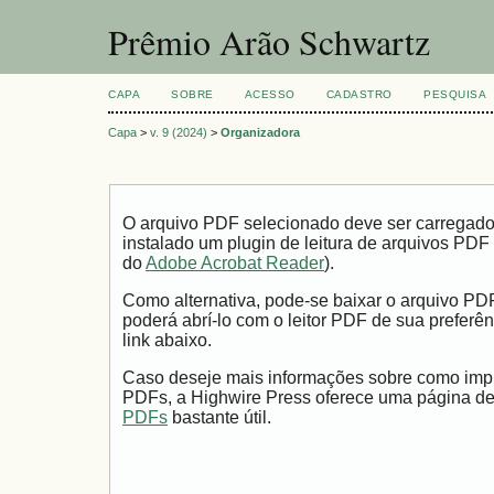
Prêmio Arão Schwartz
CAPA
SOBRE
ACESSO
CADASTRO
PESQUISA
Capa
>
v. 9 (2024)
>
Organizadora
O arquivo PDF selecionado deve ser carregad
instalado um plugin de leitura de arquivos PDF
do
Adobe Acrobat Reader
).
Como alternativa, pode-se baixar o arquivo PD
poderá abrí-lo com o leitor PDF de sua preferên
link abaixo.
Caso deseje mais informações sobre como impri
PDFs, a Highwire Press oferece uma página d
PDFs
bastante útil.