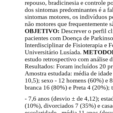
repouso, bradicinesia e controle 
dos sintomas predominantes é a fal
sintomas motores, os indivíduos 
não motores que frequentemente sã
OBJETIVO:
Descrever o perfil c
pacientes com Doença de Parkins
Interdisciplinar de Fisioterapia e
Universitário Lusíada.
METODO
estudo retrospectivo com análise d
Resultados: Foram incluídos 20 pr
Amostra estudada: média de idade 
10,5); sexo - 12 homens (60%) e 8
branca 16 (80%) e Preta 4 (20%); 
- 7,6 anos (desvio ± de 4,12); estad
(10%), divorciados 7 (35%) e casa
escolaridade - média 11 anos (desv