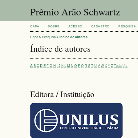
Prêmio Arão Schwartz
CAPA
SOBRE
ACESSO
CADASTRO
PESQUISA
Capa
>
Pesquisa
>
Índice de autores
Índice de autores
A
B
C
D
E
F
G
H
I
J
K
L
M
N
O
P
Q
R
S
T
U
V
W
X
Y
Z
Toda(o)s
Editora / Instituição