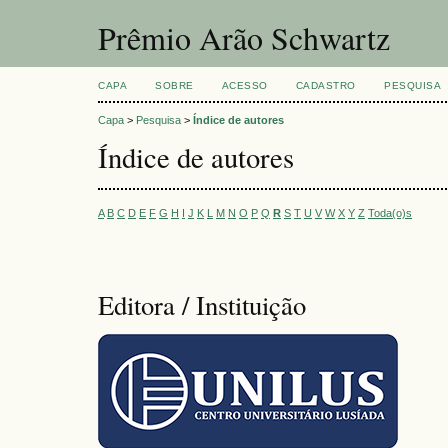
Prêmio Arão Schwartz
CAPA
SOBRE
ACESSO
CADASTRO
PESQUISA
Capa
>
Pesquisa
>
Índice de autores
Índice de autores
A
B
C
D
E
F
G
H
I
J
K
L
M
N
O
P
Q
R
S
T
U
V
W
X
Y
Z
Toda(o)s
Editora / Instituição