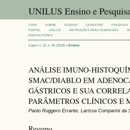
UNILUS Ensino e Pesquis
CAPA
SOBRE
ACESSO
CADASTRO
PESQUISA
PORTAL
UNILUS
INSTRUÇÕES PARA SUBMISSÃO
I
PARA AUTORES
Capa
>
v. 15, n. 40 (2018)
>
Errante
ANÁLISE IMUNO-HISTOQUÍ
SMAC/DIABLO EM ADENO
GÁSTRICOS E SUA CORRE
PARÂMETROS CLÍNICOS E
Paolo Ruggero Errante, Larissa Comparini da 
Resumo