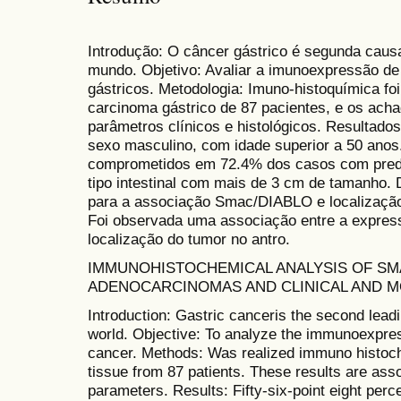
Introdução: O câncer gástrico é segunda caus
mundo. Objetivo: Avaliar a imunoexpressão 
gástricos. Metodologia: Imuno-histoquímica foi
carcinoma gástrico de 87 pacientes, e os ach
parâmetros clínicos e histológicos. Resultado
sexo masculino, com idade superior a 50 anos
comprometidos em 72.4% dos casos com predo
tipo intestinal com mais de 3 cm de tamanho. D
para a associação Smac/DIABLO e localização
Foi observada uma associação entre a expr
localização do tumor no antro.
IMMUNOHISTOCHEMICAL ANALYSIS OF SMA
ADENOCARCINOMAS AND CLINICAL AND 
Introduction: Gastric canceris the second lead
world. Objective: To analyze the immunoexpre
cancer. Methods: Was realized immuno histoch
tissue from 87 patients. These results are assoc
parameters. Results: Fifty-six-point eight perce