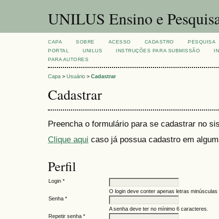
UNILUS Ensino e Pesquis
CAPA
SOBRE
ACESSO
CADASTRO
PESQUISA
PORTAL
UNILUS
INSTRUÇÕES PARA SUBMISSÃO
I
PARA AUTORES
Capa
>
Usuário
>
Cadastrar
Cadastrar
Preencha o formulário para se cadastrar no si
Clique aqui
caso já possua cadastro em alguma 
Perfil
Login *
O login deve conter apenas letras minúsculas 
Senha *
A senha deve ter no mínimo 6 caracteres.
Repetir senha *