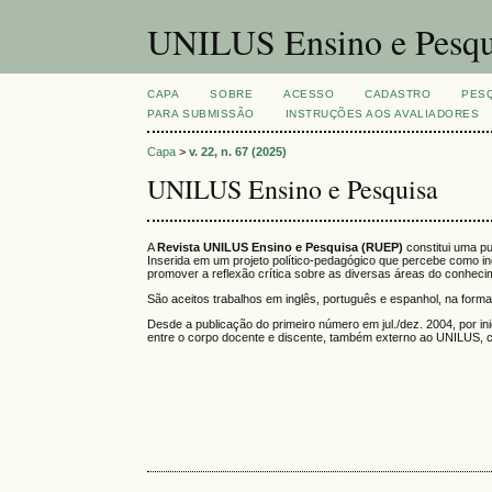
UNILUS Ensino e Pesqu
CAPA
SOBRE
ACESSO
CADASTRO
PES
PARA SUBMISSÃO
INSTRUÇÕES AOS AVALIADORES
Capa
>
v. 22, n. 67 (2025)
UNILUS Ensino e Pesquisa
A
Revista UNILUS Ensino e Pesquisa (RUEP)
constitui uma p
Inserida em um projeto político-pedagógico que percebe como ind
promover a reflexão crítica sobre as diversas áreas do conheci
São aceitos trabalhos em inglês, português e espanhol, na forma 
Desde a publicação do primeiro número em jul./dez. 2004, por 
entre o corpo docente e discente, também externo ao UNILUS, 