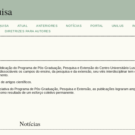
isa
QUISA
ATUAL
ANTERIORES
NOTÍCIAS
PORTAL
UNILUS
I
DIRETRIZES PARA AUTORES
ublicação do Programa de Pós-Graduação, Pesquisa e Extensão do Centro Universitário Lu
issociáveis os campos do ensino, da pesquisa e da extensão, seu viés interdisciplinar tem 
mento.
de artigos científicos.
iniciativa do Programa de Pós-Graduação, Pesquisa e Extensão, as publicações lograram amp
como resultado de um esforço coletivo permanente.
Notícias