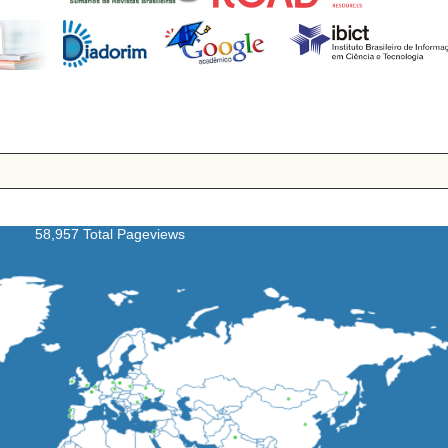
58,957 Total Pageviews