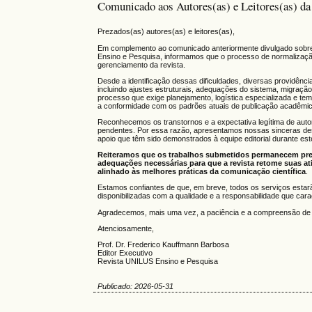
Comunicado aos Autores(as) e Leitores(as) d
Prezados(as) autores(as) e leitores(as),
Em complemento ao comunicado anteriormente divulgado sobre a
Ensino e Pesquisa, informamos que o processo de normalização 
gerenciamento da revista.
Desde a identificação dessas dificuldades, diversas providênci
incluindo ajustes estruturais, adequações do sistema, migração
processo que exige planejamento, logística especializada e tem
a conformidade com os padrões atuais de publicação acadêmic
Reconhecemos os transtornos e a expectativa legítima de autore
pendentes. Por essa razão, apresentamos nossas sinceras de
apoio que têm sido demonstrados à equipe editorial durante est
Reiteramos que os trabalhos submetidos permanecem pre
adequações necessárias para que a revista retome suas a
alinhado às melhores práticas da comunicação científica
.
Estamos confiantes de que, em breve, todos os serviços esta
disponibilizadas com a qualidade e a responsabilidade que ca
Agradecemos, mais uma vez, a paciência e a compreensão de 
Atenciosamente,
Prof. Dr. Frederico Kauffmann Barbosa
Editor Executivo
Revista UNILUS Ensino e Pesquisa
Publicado: 2026-05-31