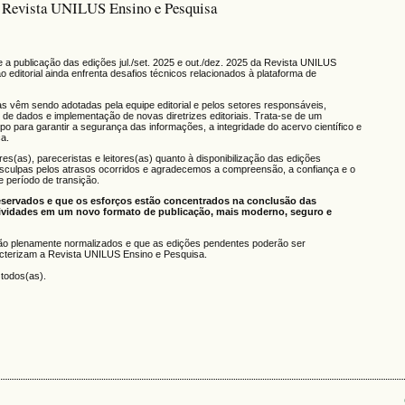
a Revista UNILUS Ensino e Pesquisa
 publicação das edições jul./set. 2025 e out./dez. 2025 da Revista UNILUS
editorial ainda enfrenta desafios técnicos relacionados à plataforma de
as vêm sendo adotadas pela equipe editorial e pelos setores responsáveis,
 de dados e implementação de novas diretrizes editoriais. Trata-se de um
po para garantir a segurança das informações, a integridade do acervo científico e
a.
s(as), pareceristas e leitores(as) quanto à disponibilização das edições
sculpas pelos atrasos ocorridos e agradecemos a compreensão, a confiança e o
e período de transição.
servados e que os esforços estão concentrados na conclusão das
tividades em um novo formato de publicação, mais moderno, seguro e
rão plenamente normalizados e que as edições pendentes poderão ser
racterizam a Revista UNILUS Ensino e Pesquisa.
todos(as).