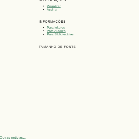
NOTIFICAÇÕES
Visualizar
Assinar
INFORMAÇÕES
Para leitores
Para Autores
Para Bibliotecários
TAMANHO DE FONTE
Outras notícias...