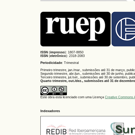
ISSN
(
impresso
): 1807-8850
ISSN
(
eletrônico
):
2318-2083
Periodicidade
: Trimestral
Primeiro trimestre, jan./mar., submissões até 31 de março, publi
Segundo trimestre, abr./jun., submissões até 30 de junho, public
Terceiro trimestre, jul./set., submissões até 30 de setembro, pub
Quarto trimestre, out./dez., submissões até 31 de dezembro,
Este obra está licenciado com uma Licença
Creative Commons A
Indexadores