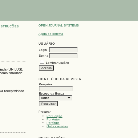
OPEN JOURNAL SYSTEMS
NSTRUÇÕES
Ajuda do sistema
USUÁRIO
Login
Senha
Lembrar usuário
síada (UNILUS).
como finalidade
CONTEÚDO DA REVISTA
Pesquisa
la receptividade
Escopo da Busca
Procurar
Por Edição
Por Autor
Por título
Outras revistas